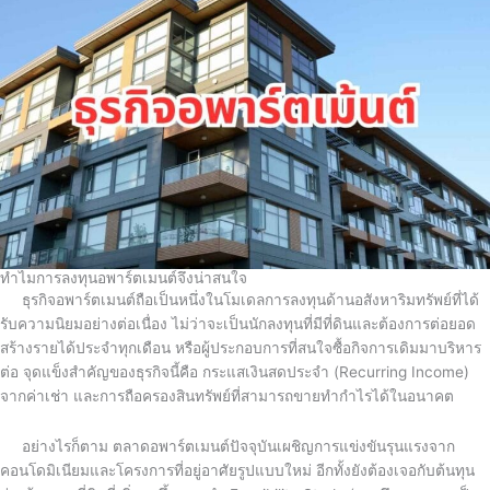
ทำไมการลงทุนอพาร์ตเมนต์จึงน่าสนใจ
ธุรกิจอพาร์ตเมนต์ถือเป็นหนึ่งในโมเดลการลงทุนด้านอสังหาริมทรัพย์ที่ได้
รับความนิยมอย่างต่อเนื่อง ไม่ว่าจะเป็นนักลงทุนที่มีที่ดินและต้องการต่อยอด
สร้างรายได้ประจำทุกเดือน หรือผู้ประกอบการที่สนใจซื้อกิจการเดิมมาบริหาร
ต่อ จุดแข็งสำคัญของธุรกิจนี้คือ กระแสเงินสดประจำ (Recurring Income)
จากค่าเช่า และการถือครองสินทรัพย์ที่สามารถขายทำกำไรได้ในอนาคต
อย่างไรก็ตาม ตลาดอพาร์ตเมนต์ปัจจุบันเผชิญการแข่งขันรุนแรงจาก
คอนโดมิเนียมและโครงการที่อยู่อาศัยรูปแบบใหม่ อีกทั้งยังต้องเจอกับต้นทุน