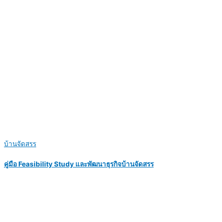
บ้านจัดสรร
คู่มือ Feasibility Study และพัฒนาธุรกิจบ้านจัดสรร