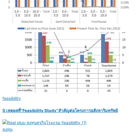
feasibility
5 เหตุผลที่”Feasibility Study”สำคัญต่อโครงการอสังหาริมทรัพย์
ลงทุน