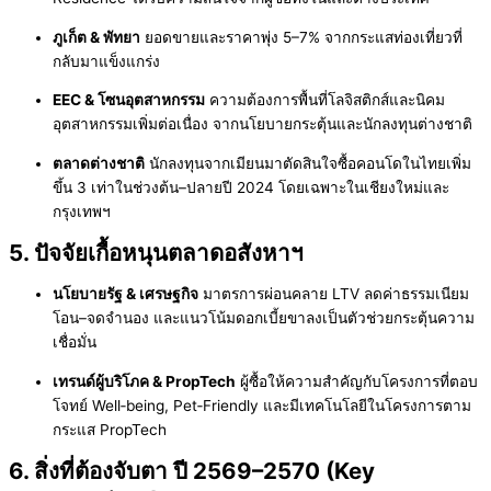
ภูเก็ต & พัทยา
ยอดขายและราคาพุ่ง 5–7% จากกระแสท่องเที่ยวที่
กลับมาแข็งแกร่ง
EEC & โซนอุตสาหกรรม
ความต้องการพื้นที่โลจิสติกส์และนิคม
อุตสาหกรรมเพิ่มต่อเนื่อง จากนโยบายกระตุ้นและนักลงทุนต่างชาติ
ตลาดต่างชาติ
นักลงทุนจากเมียนมาตัดสินใจซื้อคอนโดในไทยเพิ่ม
ขึ้น 3 เท่าในช่วงต้น–ปลายปี 2024 โดยเฉพาะในเชียงใหม่และ
กรุงเทพฯ
5. ปัจจัยเกื้อหนุนตลาดอสังหาฯ
นโยบายรัฐ & เศรษฐกิจ
มาตรการผ่อนคลาย LTV ลดค่าธรรมเนียม
โอน–จดจำนอง และแนวโน้มดอกเบี้ยขาลงเป็นตัวช่วยกระตุ้นความ
เชื่อมั่น
เทรนด์ผู้บริโภค & PropTech
ผู้ซื้อให้ความสำคัญกับโครงการที่ตอบ
โจทย์ Well‑being, Pet‑Friendly และมีเทคโนโลยีในโครงการตาม
กระแส PropTech
6. สิ่งที่ต้องจับตา ปี 2569–2570 (Key